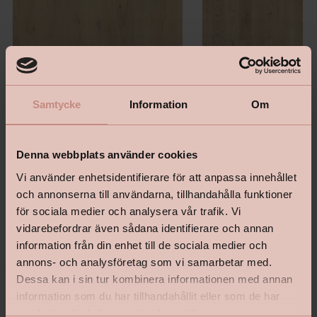
Samtycke
Information
Om
Denna webbplats använder cookies
Vi använder enhetsidentifierare för att anpassa innehållet
och annonserna till användarna, tillhandahålla funktioner
Grace - Ek White Canvas
Shade - Ek Cream White
för sociala medier och analysera vår trafik. Vi
vidarebefordrar även sådana identifierare och annan
information från din enhet till de sociala medier och
annons- och analysföretag som vi samarbetar med.
Dessa kan i sin tur kombinera informationen med annan
Pris
Pris
2 975 kr
2 059 kr
information som du har tillhandahållit eller som de har
1390
M2
1040
M2
samlat in när du har använt deras tjänster.