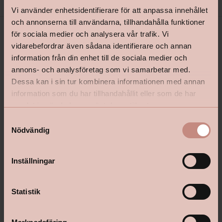
Vi använder enhetsidentifierare för att anpassa innehållet
och annonserna till användarna, tillhandahålla funktioner
för sociala medier och analysera vår trafik. Vi
vidarebefordrar även sådana identifierare och annan
information från din enhet till de sociala medier och
annons- och analysföretag som vi samarbetar med.
Dessa kan i sin tur kombinera informationen med annan
information som du har tillhandahållit eller som de har
samlat in när du har använt deras tjänster.
shop@happyhomes.se
S
Vanliga frågor & svar
Nödvändig
a
m
Kontakta din butik
t
Inställningar
y
c
k
Statistik
Följ oss:
e
s