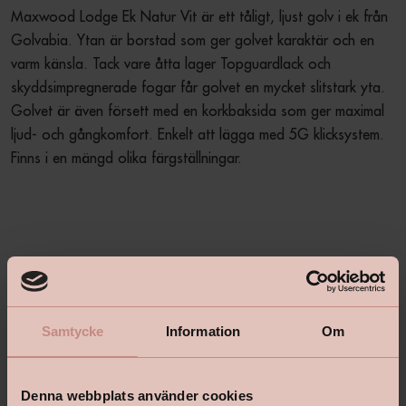
Maxwood Lodge Ek Natur Vit är ett tåligt, ljust golv i ek från 
Golvabia. Ytan är borstad som ger golvet karaktär och en 
varm känsla. Tack vare åtta lager Topguardlack och 
skyddsimpregnerade fogar får golvet en mycket slitstark yta. 
Golvet är även försett med en korkbaksida som ger maximal 
ljud- och gångkomfort. Enkelt att lägga med 5G klicksystem. 
Finns i en mängd olika färgställningar.
Produktbeskrivning
+
Samtycke
Information
Om
Specifikationer
+
Denna webbplats använder cookies