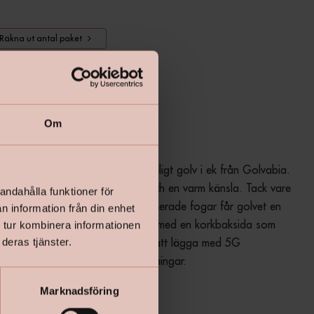
Räkna ut antal paket
Lägg i varukorgen
Om
dge Ek Unique Amber är ett tåligt golv i ek från Golvabia. 
rstad som ger golvet karaktär och en varm känsla. Tack vare 
andahålla funktioner för
 Topguardlack och skyddsimpregnerade fogar får golvet en 
n information från din enhet
tstark yta. Golvet är även försett med en korkbaksida som 
 tur kombinera informationen
l ljud- och gångkomfort. Enkelt att lägga med 5G 
deras tjänster.
. Finns i en mängd olika färgställningar.
Marknadsföring