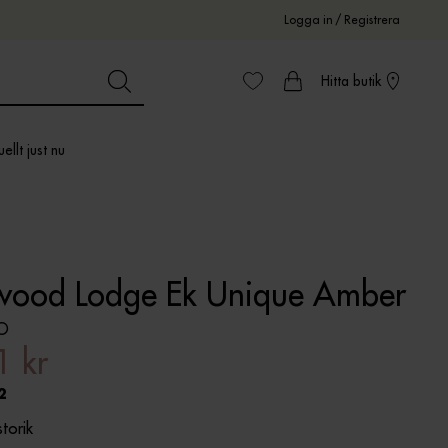
Logga in
/
Registrera
Hitta butik
ellt just nu
ood Lodge Ek Unique Amber
O
1 kr
2
storik