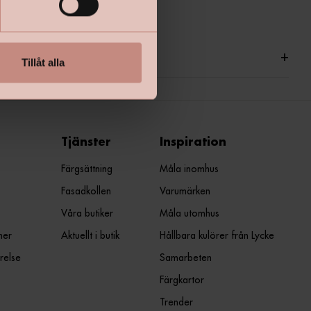
ationer
+
Tillåt alla
Tjänster
Inspiration
Färgsättning
Måla inomhus
Fasadkollen
Varumärken
Våra butiker
Måla utomhus
ner
Aktuellt i butik
Hållbara kulörer från Lycke
relse
Samarbeten
Färgkartor
Trender