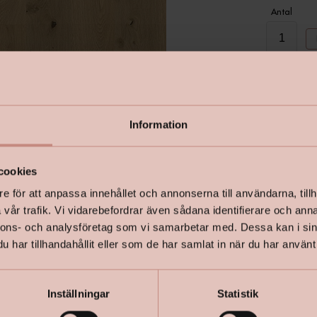
Antal
Information
I lager
Maxwood Lo
cookies
Ytan är bo
e för att anpassa innehållet och annonserna till användarna, tillh
åtta lager
vår trafik. Vi vidarebefordrar även sådana identifierare och anna
mycket sli
nnons- och analysföretag som vi samarbetar med. Dessa kan i sin
ger maxima
har tillhandahållit eller som de har samlat in när du har använt 
klicksystem
Inställningar
Statistik