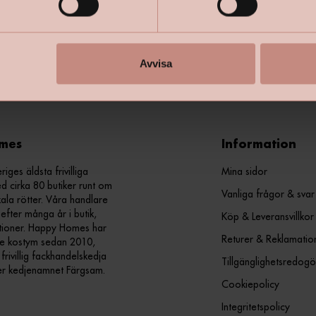
+
Specifik
Avvisa
mes
Information
ges äldsta frivilliga
Mina sidor
d cirka 80 butiker runt om
Vanliga frågor & svar
kala rötter. Våra handlare
efter många år i butik,
Köp & Leveransvillkor
ationer. Happy Homes har
Returer & Reklamatio
nde kostym sedan 2010,
ivillig fackhandelskedja
Tillgänglighetsredogö
er kedjenamnet Färgsam.
Cookiepolicy
Integritetspolicy