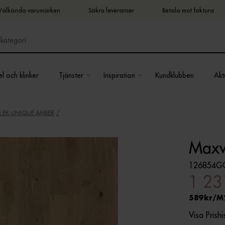
Välkända varumärken
Säkra leveranser
Betala mot faktura
l och klinker
Tjänster
Inspiration
Kundklubben
Aktu
EK UNIQUE AMBER
Maxw
126854G
1 23
589
M
Visa Prishi