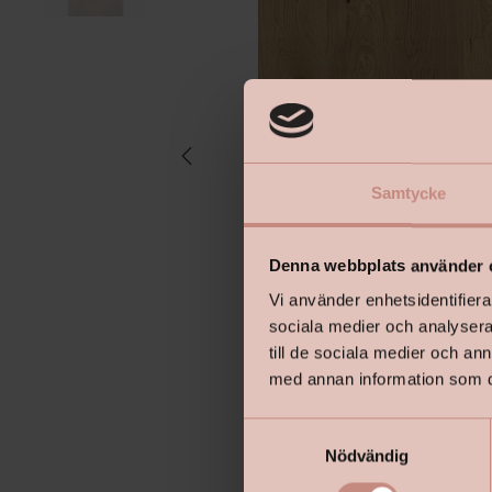
Samtycke
Denna webbplats använder 
Vi använder enhetsidentifierar
sociala medier och analysera 
till de sociala medier och a
med annan information som du 
S
Nödvändig
a
m