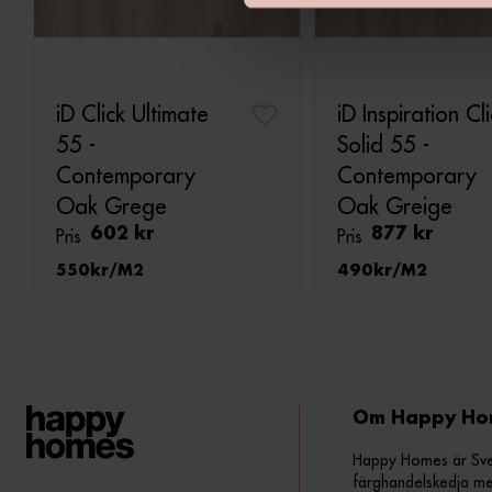
v
a
l
iD Click Ultimate
iD Inspiration Cl
55 -
Solid 55 -
Contemporary
Contemporary
Oak Grege
Oak Greige
Pris
602 kr
Pris
877 kr
550
M2
490
M2
Om Happy Ho
Happy Homes är Sveri
färghandelskedja me