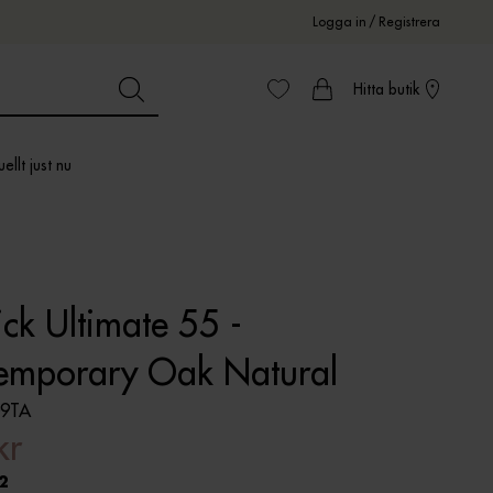
Logga in
/
Registrera
Hitta butik
ellt just nu
ick Ultimate 55 -
emporary Oak Natural
09TA
kr
2