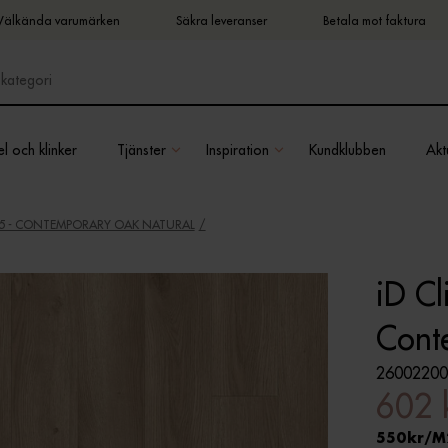
Välkända varumärken
Säkra leveranser
Betala mot faktura
l och klinker
Tjänster
Inspiration
Kundklubben
Aktu
 55 - CONTEMPORARY OAK NATURAL
iD Cl
Cont
2600220
602 
550
M