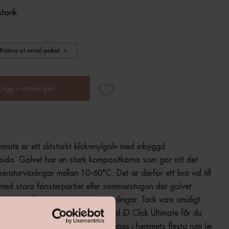
storik
Räkna ut antal paket
Lägg i varukorgen
timate är ett slitstarkt klickvinylgolv med inbyggd 
sida. Golvet har en stark kompositkärna som gör att det 
peraturväxlingar mellan 10-60°C. Det är därför ett bra val till 
ed stora fönsterpartier eller sommarstugan där golvet 
 utsättas för större temperaturväxlingar. Tack vare smidigt 
tem är det lätt att lägga själv. Med iD Click Ultimate får du 
rsfritt allt-i-ett golv som kan läggas i hemmets flesta rum (ej 