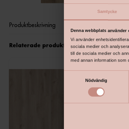
Samtycke
Produktbeskrivning
Denna webbplats använder 
Vi använder enhetsidentifierar
Relaterade produkter
sociala medier och analysera 
till de sociala medier och a
med annan information som du 
S
Nödvändig
a
m
t
y
c
k
e
s