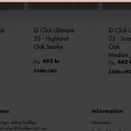
ick
iD Click Ultimate
iD Click 
55 - Highland
55 - Sca
Oak Smoke
Oak
Medium_
Pris
662 kr
Pris
662 
550
M2
550
M
mes
Information
ges äldsta frivilliga
Mina sidor
d cirka 80 butiker runt om