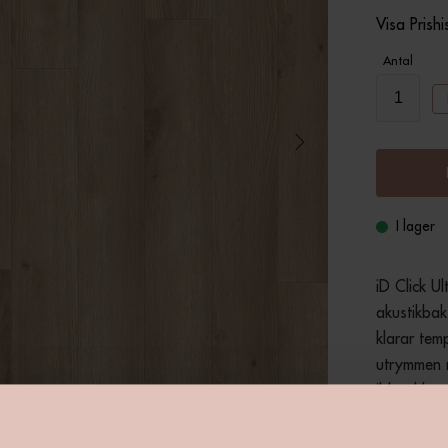
Visa Prishi
Antal
I lager
iD Click Ul
akustikbak
klarar tem
utrymmen m
ibland kan
klicklåssys
ett bekymme