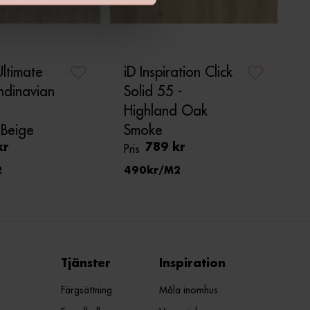
Ultimate
iD Inspiration Click
ndinavian
Solid 55 -
Highland Oak
Beige
Smoke
kr
Pris
789 kr
2
490
M2
Tjänster
Inspiration
Färgsättning
Måla inomhus