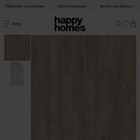
Välkända varumärken
Säkra leveranser
Betala mot faktura
Meny