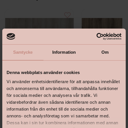
Samtycke
Information
Om
Denna webbplats använder cookies
Vi använder enhetsidentifierare för att anpassa innehållet
och annonserna till användarna, tillhandahålla funktioner
för sociala medier och analysera vår trafik. Vi
iD Inspiration Click Solid 55 -
iD Inspiration Click Solid 5
vidarebefordrar även sådana identifierare och annan
Contemporary Oak Grey
Oak Brown
information från din enhet till de sociala medier och
annons- och analysföretag som vi samarbetar med.
Dessa kan i sin tur kombinera informationen med annan