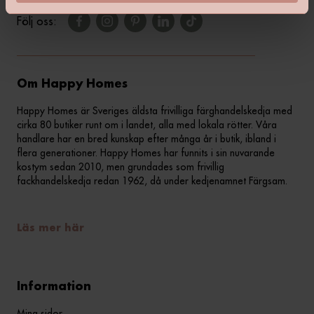
Följ oss:
Om Happy Homes
Happy Homes är Sveriges äldsta frivilliga färghandelskedja med
cirka 80 butiker runt om i landet, alla med lokala rötter. Våra
handlare har en bred kunskap efter många år i butik, ibland i
flera generationer. Happy Homes har funnits i sin nuvarande
kostym sedan 2010, men grundades som frivillig
fackhandelskedja redan 1962, då under kedjenamnet Färgsam.
Läs mer här
Information
Mina sidor