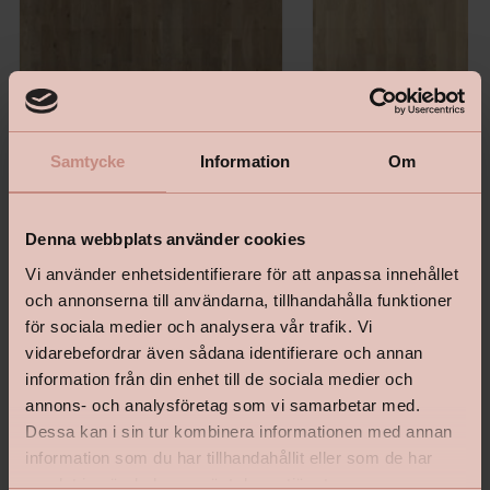
Samtycke
Information
Om
Denna webbplats använder cookies
Vi använder enhetsidentifierare för att anpassa innehållet
och annonserna till användarna, tillhandahålla funktioner
Shade - Ek Soft Beige
Grace - Ek White Canvas
för sociala medier och analysera vår trafik. Vi
vidarebefordrar även sådana identifierare och annan
information från din enhet till de sociala medier och
annons- och analysföretag som vi samarbetar med.
Dessa kan i sin tur kombinera informationen med annan
Pris
Pris
1 516 kr
2 567 kr
information som du har tillhandahållit eller som de har
570
M2
965
M2
samlat in när du har använt deras tjänster.