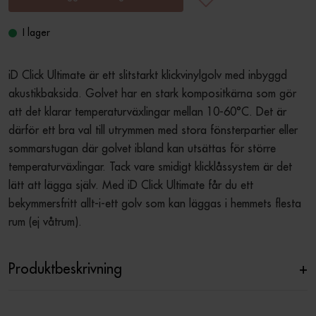
I lager
iD Click Ultimate är ett slitstarkt klickvinylgolv med inbyggd 
akustikbaksida. Golvet har en stark kompositkärna som gör 
att det klarar temperaturväxlingar mellan 10-60°C. Det är 
därför ett bra val till utrymmen med stora fönsterpartier eller 
sommarstugan där golvet ibland kan utsättas för större 
temperaturväxlingar. Tack vare smidigt klicklåssystem är det 
lätt att lägga själv. Med iD Click Ultimate får du ett 
bekymmersfritt allt-i-ett golv som kan läggas i hemmets flesta 
rum (ej våtrum).
Produktbeskrivning
+