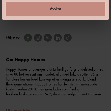
Vanliga frågor & svar
Avvisa
Kontakta din butik
Följ oss:
Om Happy Homes
Happy Homes är Sveriges äldsta frivilliga färghandelskedja med
cirka 80 butiker runt om i landet, alla med lokala rötter. Våra
handlare har en bred kunskap efter många år i butik, ibland i
flera generationer. Happy Homes har funnits i sin nuvarande
kostym sedan 2010, men grundades som frivillig
fackhandelskedja redan 1962, då under kedjenamnet Färgsam.