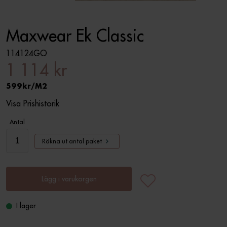
Maxwear Ek Classic
114124GO
1 114 kr
599
M2
Visa Prishistorik
Antal
Räkna ut antal paket
Lägg i varukorgen
I lager