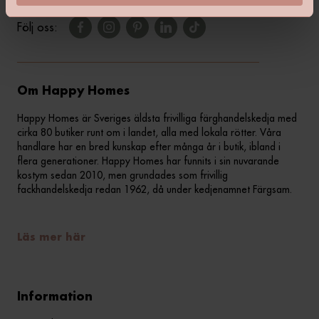
Följ oss:
Om Happy Homes
Happy Homes är Sveriges äldsta frivilliga färghandelskedja med
cirka 80 butiker runt om i landet, alla med lokala rötter. Våra
handlare har en bred kunskap efter många år i butik, ibland i
flera generationer. Happy Homes har funnits i sin nuvarande
kostym sedan 2010, men grundades som frivillig
fackhandelskedja redan 1962, då under kedjenamnet Färgsam.
Läs mer här
Information