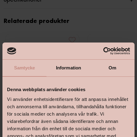
Relaterade produkter
Samtycke
Information
Om
Denna webbplats använder cookies
Vi använder enhetsidentifierare för att anpassa innehållet
och annonserna till användarna, tillhandahålla funktioner
för sociala medier och analysera vår trafik. Vi
vidarebefordrar även sådana identifierare och annan
information från din enhet till de sociala medier och
iD Click Ultimate 55 - Contemporary
iD Inspiration Click Solid 5
annons- och analysföretag som vi samarbetar med.