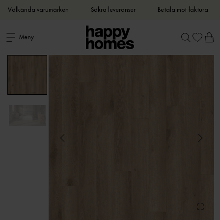
Välkända varumärken
Säkra leveranser
Betala mot faktura
Meny