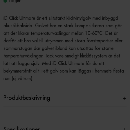
I lager
iD Click Ultimate är ett slitstarkt klickvinylgolv med inbyggd 
akustikbaksida. Golvet har en stark kompositkärna som gör 
att det klarar temperaturväxlingar mellan 10-60°C. Det är 
därför ett bra val till utrymmen med stora fönsterpartier eller 
sommarstugan där golvet ibland kan utsättas för större 
temperaturväxlingar. Tack vare smidigt klicklåssystem är det 
lätt att lägga själv. Med iD Click Ultimate får du ett 
bekymmersfritt allt-i-ett golv som kan läggas i hemmets flesta 
rum (ej våtrum).
Produktbeskrivning
+
Specifikationer
+