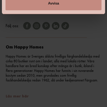
Kontakta din butik
Avvisa
Följ oss:
Om Happy Homes
Happy Homes är Sveriges äldsta frivilliga färghandelskedja med
cirka 80 butiker runt om i landet, alla med lokala rötter. Våra
handlare har en bred kunskap efter många år i butik, ibland i
flera generationer. Happy Homes har funnits i sin nuvarande
kostym sedan 2010, men grundades som frivillig
fackhandelskedja redan 1962, då under kedjenamnet Färgsam.
Läs mer här