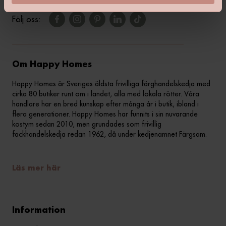
Följ oss:
Om Happy Homes
Happy Homes är Sveriges äldsta frivilliga färghandelskedja med
cirka 80 butiker runt om i landet, alla med lokala rötter. Våra
handlare har en bred kunskap efter många år i butik, ibland i
flera generationer. Happy Homes har funnits i sin nuvarande
kostym sedan 2010, men grundades som frivillig
fackhandelskedja redan 1962, då under kedjenamnet Färgsam.
Läs mer här
Information