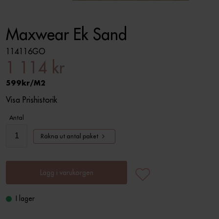
Maxwear Ek Sand
114116GO
1 114 kr
599
M2
Visa Prishistorik
Antal
Räkna ut antal paket
Lägg i varukorgen
I lager