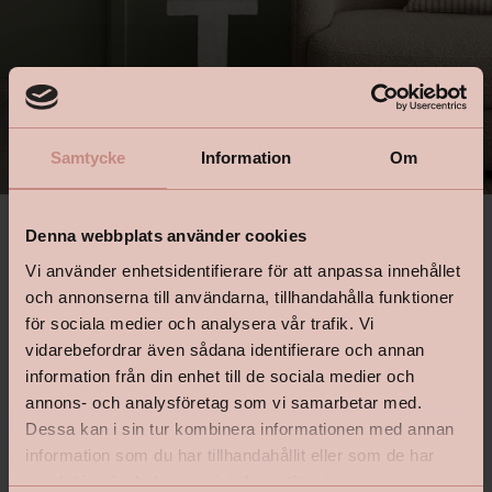
Samtycke
Information
Om
Pale Linden från Jotun på vägg.
Denna webbplats använder cookies
Köp kulören här.
Vi använder enhetsidentifierare för att anpassa innehållet
och annonserna till användarna, tillhandahålla funktioner
för sociala medier och analysera vår trafik. Vi
vidarebefordrar även sådana identifierare och annan
information från din enhet till de sociala medier och
annons- och analysföretag som vi samarbetar med.
Köp Pale Linden från Jotun
Dessa kan i sin tur kombinera informationen med annan
här
information som du har tillhandahållit eller som de har
samlat in när du har använt deras tjänster.