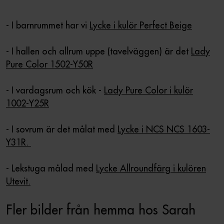
- I barnrummet har vi
Lycke i kulör Perfect Beige
- I hallen och allrum uppe (tavelväggen) är det
Lady
Pure Color 1502-Y50R
- I vardagsrum och kök -
Lady Pure Color i kulör
1002-Y25R
- I sovrum är det målat med
Lycke i NCS NCS 1603-
Y31R.
- Lekstuga målad med
Lycke Allroundfärg i kulören
Utevit.
Fler bilder från hemma hos Sarah