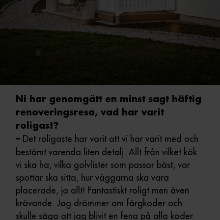
Ni har genomgått en minst sagt häftig
renoveringsresa, vad har varit
roligast?
Det roligaste har varit att vi har varit med och
–
bestämt varenda liten detalj. Allt från vilket kök
vi ska ha, vilka golvlister som passar bäst, var
spottar ska sitta, hur väggarna ska vara
placerade, ja allt! Fantastiskt roligt men även
krävande. Jag drömmer om färgkoder och
skulle säga att jag blivit en fena på alla koder.