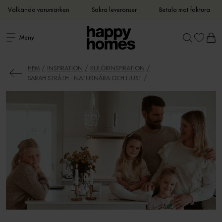
Välkända varumärken
Säkra leveranser
Betala mot faktura
Meny
HEM
INSPIRATION
KULÖRINSPIRATION
SARAH STRÅTH - NATURNÄRA OCH LJUST