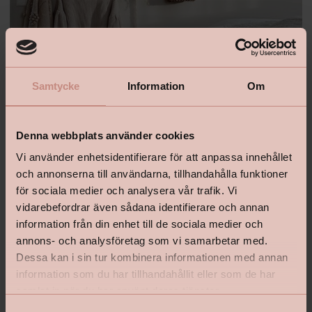
Samtycke
Information
Om
Denna webbplats använder cookies
Vi använder enhetsidentifierare för att anpassa innehållet
och annonserna till användarna, tillhandahålla funktioner
för sociala medier och analysera vår trafik. Vi
vidarebefordrar även sådana identifierare och annan
Lekstuga målad i
Lycke Allroundfärg i kulör Utevit.
information från din enhet till de sociala medier och
Sovrum målat med
Lycke i NCS NCS 1603-Y31R.
annons- och analysföretag som vi samarbetar med.
Dessa kan i sin tur kombinera informationen med annan
information som du har tillhandahållit eller som de har
samlat in när du har använt deras tjänster.
”Man ska liksom känna att