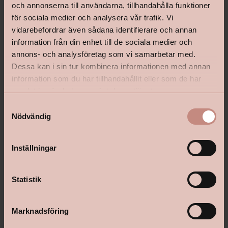
och annonserna till användarna, tillhandahålla funktioner
för sociala medier och analysera vår trafik. Vi
vidarebefordrar även sådana identifierare och annan
information från din enhet till de sociala medier och
annons- och analysföretag som vi samarbetar med.
Dessa kan i sin tur kombinera informationen med annan
shop@happyhomes.se
information som du har tillhandahållit eller som de har
samlat in när du har använt deras tjänster.
Vanliga frågor & svar
S
Kontakta din butik
Nödvändig
a
m
t
Inställningar
y
Följ oss:
c
k
Statistik
e
s
Marknadsföring
Om Happy Homes
v