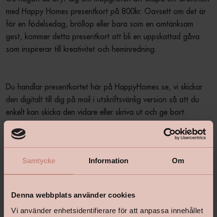
med Happy Homes presentkort på 800kr. Oavsett om det är 
för en födelsedag, bröllop eller bara som en omtänksam 
gest, kommer detta presentkort att bli en uppskattad gåva 
Du handlar presentkortet här på HappyHomes.se, vi skickar 
den digitalt till dig på mail i utskriftsvänlig version så att du 
enkelt kan skicka den vidare eller skriva ut och ge bort. 
Presentkortet går att nyttja digitalt och i butik. Presentkortet 
är giltigt i ett år från inköpsdatumet. 
Samtycke
Information
Om
Produktbeskrivning
+
Denna webbplats använder cookies
Vi använder enhetsidentifierare för att anpassa innehållet