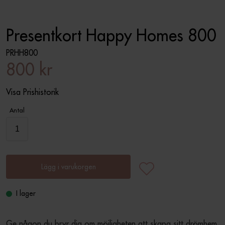
Presentkort Happy Homes 800
PRHH800
800 kr
Visa Prishistorik
Antal
Lägg i varukorgen
I lager
Ge någon du bryr dig om möjligheten att skapa sitt drömhem 