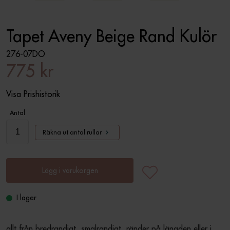
Tapet Aveny Beige Rand Kulör
276-07DO
775 kr
Visa Prishistorik
Antal
Räkna ut antal rullar
Lägg i varukorgen
I lager
allt från bredrandigt, smalrandigt, ränder på längden eller i 