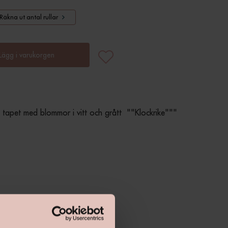
Räkna ut antal rullar
Lägg i varukorgen
tapet med blommor i vitt och grått  ""Klockrike"""