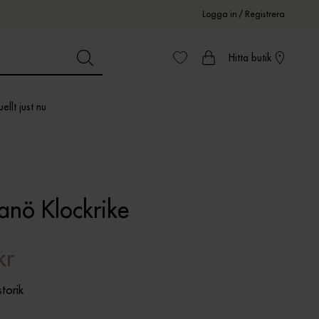
Logga in
/
Registrera
Hitta butik
ellt just nu
anö Klockrike
kr
storik