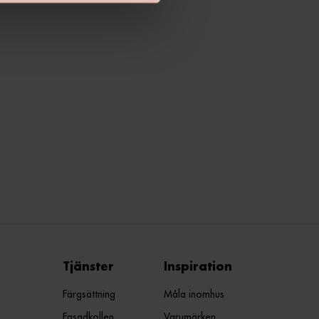
Tjänster
Inspiration
Färgsättning
Måla inomhus
Fasadkollen
Varumärken