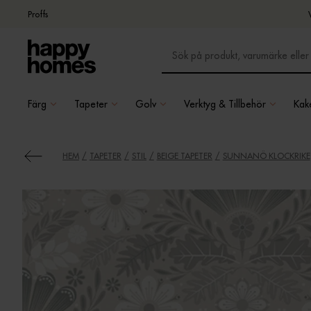
Proffs
Färg
Tapeter
Golv
Verktyg & Tillbehör
Kake
HEM
TAPETER
STIL
BEIGE TAPETER
SUNNANÖ KLOCKRIKE