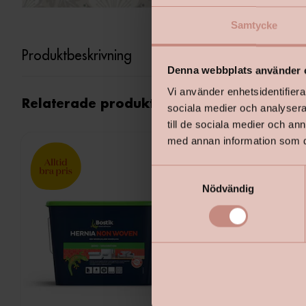
Samtycke
Produktbeskrivning
Denna webbplats använder 
Vi använder enhetsidentifierar
Relaterade produkter
sociala medier och analysera 
till de sociala medier och a
med annan information som du 
S
Nödvändig
a
m
t
y
c
k
e
s