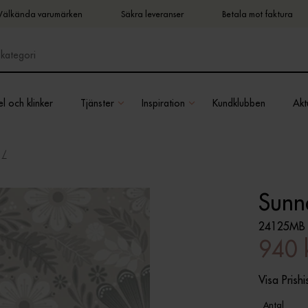
Välkända varumärken
Säkra leveranser
Betala mot faktura
l och klinker
Tjänster
Inspiration
Kundklubben
Aktu
Sunn
24125MB
940 
Visa Prishi
Antal