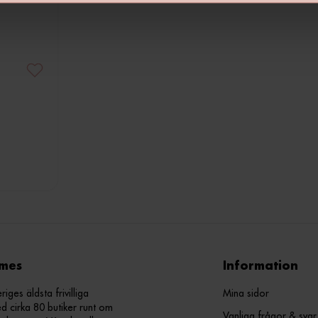
mes
Information
ges äldsta frivilliga
Mina sidor
d cirka 80 butiker runt om
Vanliga frågor & svar