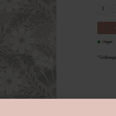
I lager
"Gråbeige 