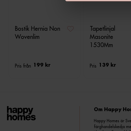
v
a
l
Bostik Hernia Non
Tapetlinjal
Wovenlim
Masonite
1530Mm
Pris från
199 kr
Pris
139 kr
Om Happy Ho
Happy Homes är Sveri
färghandelskedja me