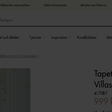
Välkända varumärken
Säkra leveranser
Betala mot faktura
l och klinker
Tjänster
Inspiration
Kundklubben
Aktu
IDERS HUS 4170 VILLASTAN
Tapet
Villa
4170BT
999 