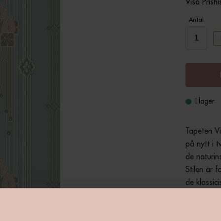
Visa Prishi
Antal
I lager
Tapeten Vil
på nytt i t
de naturin
Stilen är 
de klassic
ser du Vill
Gyllene det