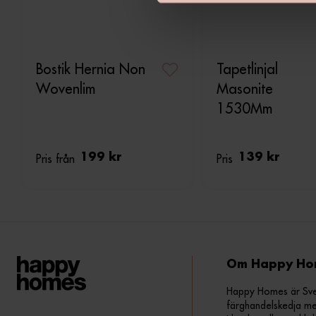
v
a
l
Bostik Hernia Non
Tapetlinjal
Wovenlim
Masonite
1530Mm
Pris från
199 kr
Pris
139 kr
Om Happy Ho
Happy Homes är Sveri
färghandelskedja me