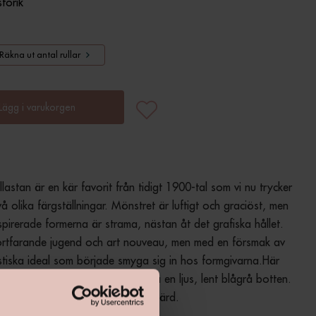
storik
Räkna ut antal rullar
Lägg i varukorgen
lastan är en kär favorit från tidigt 1900-tal som vi nu trycker 
vå olika färgställningar. Mönstret är luftigt och graciöst, men 
spirerade formerna är strama, nästan åt det grafiska hållet. 
fortfarande jugend och art nouveau, men med en försmak av 
istiska ideal som började smyga sig in hos formgivarna.Här 
astan i blekrosa, grönt och vitt på en ljus, lent blågrå botten. 
aljer adderar lite extra ljus och flärd.