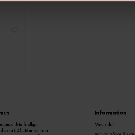
mes
Information
ges äldsta frivilliga
Mina sidor
d cirka 80 butiker runt om
Vanliga frågor & svar