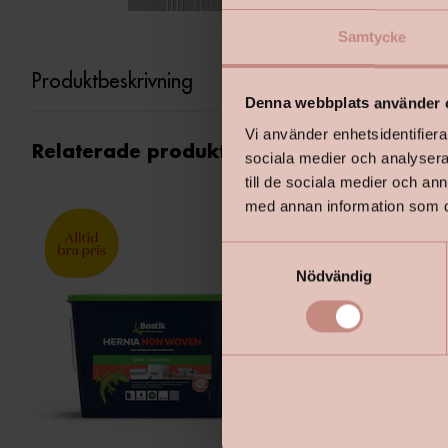
Samtycke
Produktbeskrivning
Denna webbplats använder 
Vi använder enhetsidentifierar
Relaterade produkter
sociala medier och analysera 
till de sociala medier och a
med annan information som du 
S
Nödvändig
a
m
t
y
c
k
e
s