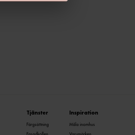
Tjänster
Inspiration
Färgsättning
Måla inomhus
Fasadkollen
Varumärken