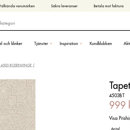
Välkända varumärken
Säkra leveranser
Betala mot faktura
l och klinker
Tjänster
Inspiration
Kundklubben
Aktu
 4503 ROSENVINGE
Tape
4503BT
999 
Visa Prishi
Antal