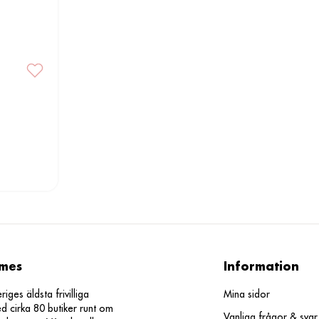
mes
Information
ges äldsta frivilliga
Mina sidor
d cirka 80 butiker runt om
Vanliga frågor & svar