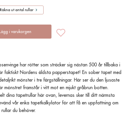
Räkna ut antal rullar
Lägg i varukorgen
senvinge har rötter som sträcker sig nästan 500 år tillbaka i 
är faktiskt Nordens äldsta papperstapet! En sober tapet med 
, detaljrikt mönster i tre färgställningar. Här ser du den ljusaste 
r mönstret framstår i vitt mot en mjukt gråbrun botten. 
elt dina tapetrullar här ovan, levernas sker till ditt närmsta 
änd vår enka tapetkalkylator för att få en uppfattning om 
rullar du behöver.