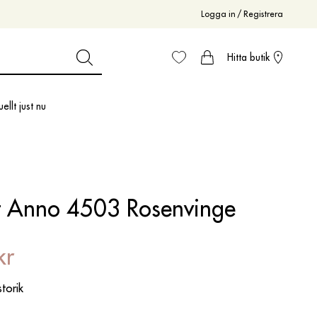
Logga in
/
Registrera
Hitta butik
ellt just nu
t Anno 4503 Rosenvinge
kr
storik