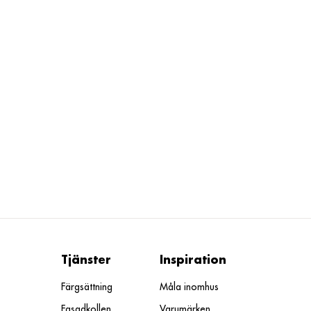
Tjänster
Inspiration
Färgsättning
Måla inomhus
Fasadkollen
Varumärken