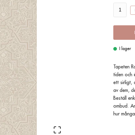
I lager
Tapeten Ro
tiden och 
ett sirligt
av dem, dä
Beställ enk
ombud. Anv
hur många 