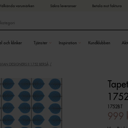
Välkända varumärken
Säkra leveranser
Betala mot faktura
l och klinker
Tjänster
Inspiration
Kundklubben
Aktu
IAN DESIGNERS II 1752 BERSÅ
Tapet
1752
1752BT
999 