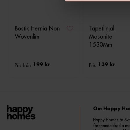
v
a
l
Bostik Hernia Non
Tapetlinjal
Wovenlim
Masonite
1530Mm
Pris från
199 kr
Pris
139 kr
Om Happy Ho
Happy Homes är Sveri
färghandelskedja me