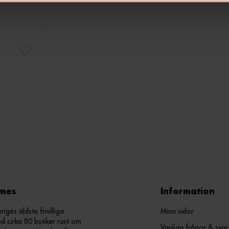
mes
Information
ges äldsta frivilliga
Mina sidor
d cirka 80 butiker runt om
Vanliga frågor & svar