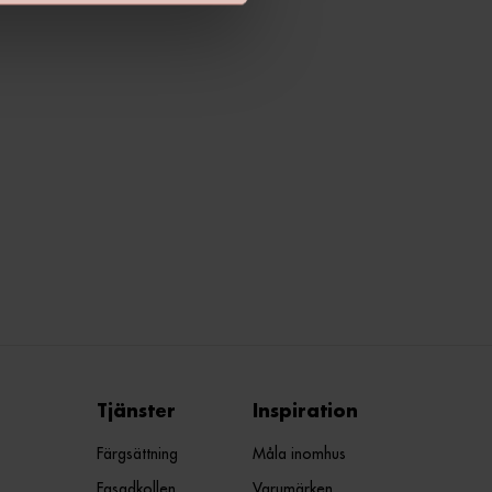
Tjänster
Inspiration
Färgsättning
Måla inomhus
Fasadkollen
Varumärken