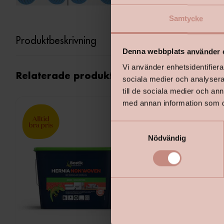
Samtycke
Produktbeskrivning
Denna webbplats använder 
Vi använder enhetsidentifierar
Relaterade produkter
sociala medier och analysera 
till de sociala medier och a
med annan information som du 
S
Nödvändig
a
m
t
y
c
k
e
s