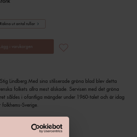
storik
Räkna ut antal rullar
Lägg i varukorgen
Stig Lindberg.Med sina stiliserade gröna blad blev detta 
enska folkets allra mest älskade. Servisen med det gröna 
et såldes i ofantliga mängder under 1960-talet och är idag 
r folkhems-Sverige.