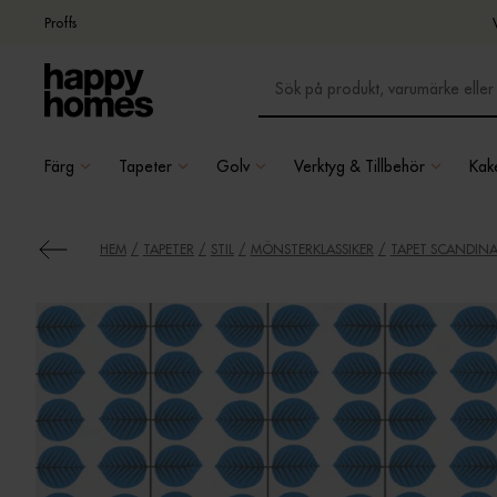
Proffs
Färg
Tapeter
Golv
Verktyg & Tillbehör
Kake
HEM
TAPETER
STIL
MÖNSTERKLASSIKER
TAPET SCANDINAV