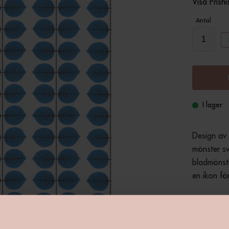
Visa Prishi
Antal
I lager
Design av 
mönster sv
bladmönstr
en ikon fö