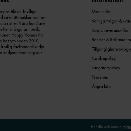
mes
Information
ges äldsta frivilliga
Mina sidor
d cirka 80 butiker runt om
Vanliga frågor & svar
kala rötter. Våra handlare
efter många år i butik,
Köp & Leveransvillkor
ationer. Happy Homes har
Returer & Reklamatio
nde kostym sedan 2010,
ivillig fackhandelskedja
Tillgänglighetsredogö
er kedjenamnet Färgsam.
Cookiepolicy
Integritetspolicy
Pressrum
Ångra köp
Handla och betala tryggt