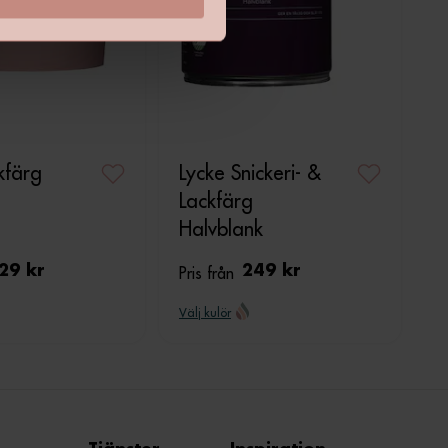
kfärg
Lycke Snickeri- &
Lackfärg
Halvblank
29 kr
Pris från
249 kr
Välj kulör