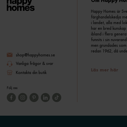
Om Happy Ho
Happy Homes är Sveri
färghandelskedja me
i landet, alla med lo
har en bred kunskap 
ibland i flera gener
funnits i sin nuvara
men grundades som fr
redan 1962, då und
shop@happyhomes.se
Vanliga frågor & svar
Läs mer här
Kontakta din butik
Följ oss: