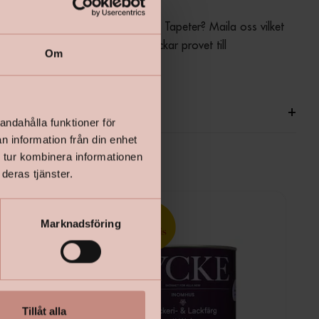
beställa ett tapetprov från Lycke Tapeter? Maila oss vilket 
mönster du önskar samt var du vill att vi skickar provet till 
Om
pyhomes.se
ationer
+
andahålla funktioner för
n information från din enhet
 tur kombinera informationen
deras tjänster.
Marknadsföring
Tillåt alla