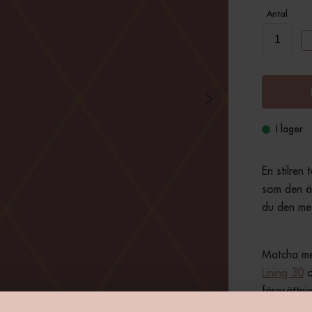
Antal
I lager
En stilren
som den är 
du den med
Matcha med
Lining 30
 
färgsättni