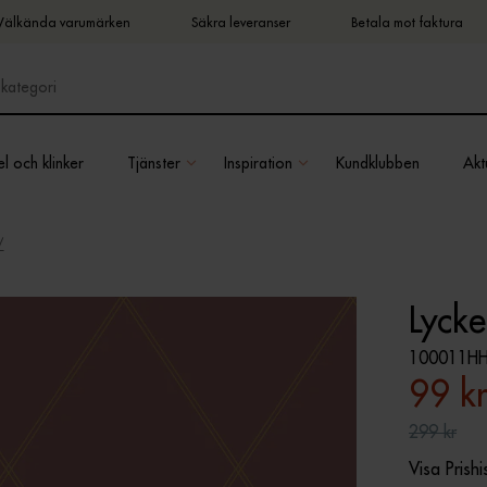
Välkända varumärken
Säkra leveranser
Betala mot faktura
l och klinker
Tjänster
Inspiration
Kundklubben
Aktu
Lyck
100011H
99 k
299 kr
Visa Prishi