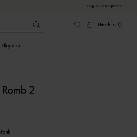
Logga in
/
Registrera
Hitta butik
ellt just nu
e Romb 2
H
r
storik