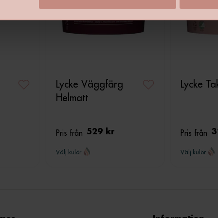
Lycke Väggfärg
Lycke Ta
Helmatt
Pris från
529 kr
Pris från
3
Välj kulör
Välj kulör