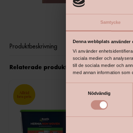
Samtycke
Denna webbplats använder 
Produktbeskrivning
Vi använder enhetsidentifierar
sociala medier och analysera 
till de sociala medier och a
Relaterade produkter
med annan information som du 
S
Nödvändig
a
m
t
y
c
k