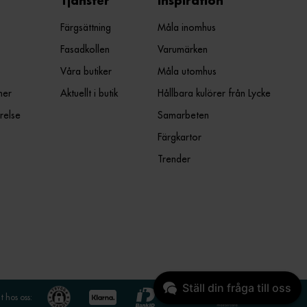
Tjänster
Inspiration
Färgsättning
Måla inomhus
Fasadkollen
Varumärken
Våra butiker
Måla utomhus
ner
Aktuellt i butik
Hållbara kulörer från Lycke
relse
Samarbeten
Färgkartor
Trender
Ställ din fråga till oss
 hos oss: