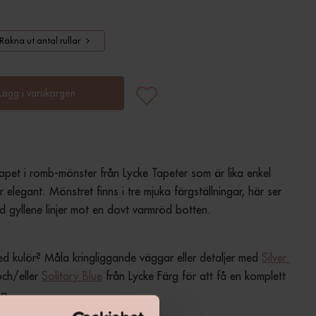
Räkna ut antal rullar
Lägg i varukorgen
 tapet i romb-mönster från Lycke Tapeter som är lika enkel 
elegant. Mönstret finns i tre mjuka färgställningar, här ser 
 gyllene linjer mot en dovt varmröd botten.
 kulör? Måla kringliggande väggar eller detaljer med 
Silver 
och/eller 
Solitary Blue
 från Lycke Färg för att få en komplett 
ng.