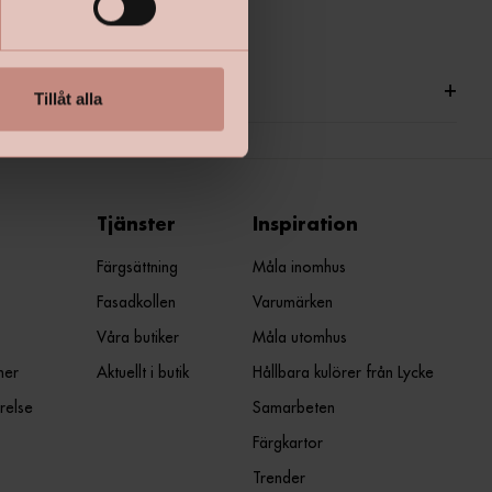
ationer
+
Tillåt alla
Tjänster
Inspiration
Färgsättning
Måla inomhus
Fasadkollen
Varumärken
Våra butiker
Måla utomhus
ner
Aktuellt i butik
Hållbara kulörer från Lycke
relse
Samarbeten
Färgkartor
Trender