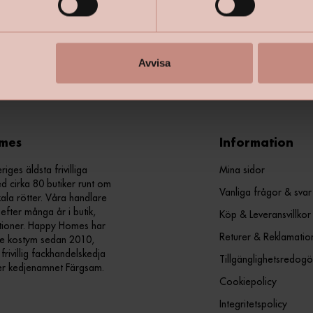
+
Specifik
Avvisa
mes
Information
ges äldsta frivilliga
Mina sidor
d cirka 80 butiker runt om
Vanliga frågor & svar
kala rötter. Våra handlare
efter många år i butik,
Köp & Leveransvillkor
ationer. Happy Homes har
Returer & Reklamatio
nde kostym sedan 2010,
ivillig fackhandelskedja
Tillgänglighetsredogö
er kedjenamnet Färgsam.
Cookiepolicy
Integritetspolicy