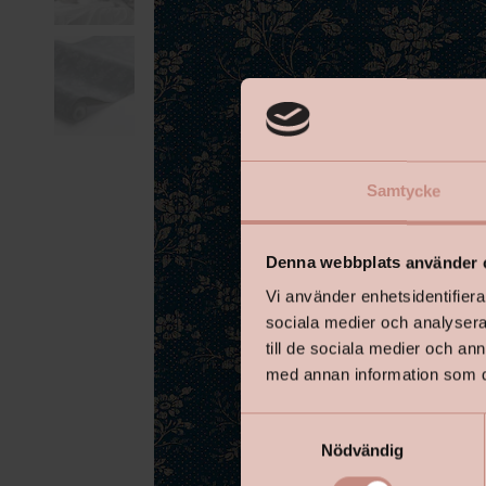
Samtycke
Denna webbplats använder 
Vi använder enhetsidentifierar
sociala medier och analysera 
till de sociala medier och a
med annan information som du 
S
Nödvändig
a
m