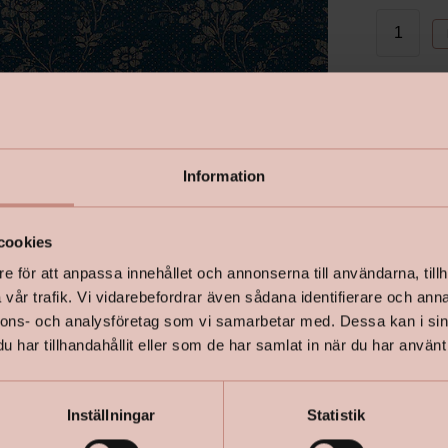
I lager
Information
Tapeten Hi
cookies
stora tape
från 1920-
e för att anpassa innehållet och annonserna till användarna, tillh
vår trafik. Vi vidarebefordrar även sådana identifierare och anna
som då. H
nnons- och analysföretag som vi samarbetar med. Dessa kan i sin
mörkblå bo
har tillhandahållit eller som de har samlat in när du har använt 
barnrumme
Inställningar
Statistik