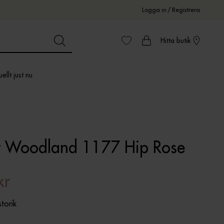
Logga in
/
Registrera
Hitta butik
ellt just nu
t Woodland 1177 Hip Rose
kr
storik