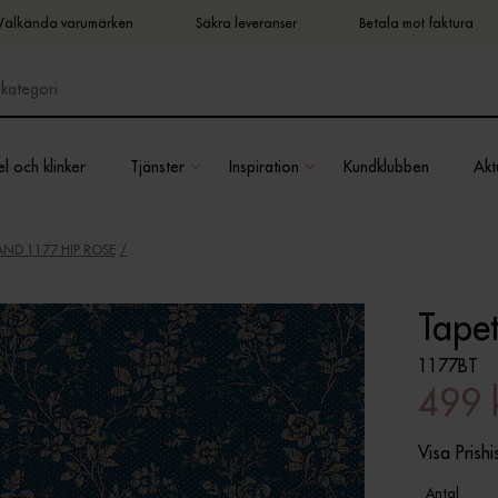
Välkända varumärken
Säkra leveranser
Betala mot faktura
l och klinker
Tjänster
Inspiration
Kundklubben
Aktu
ND 1177 HIP ROSE
Tape
1177BT
499 
Visa Prishi
Antal