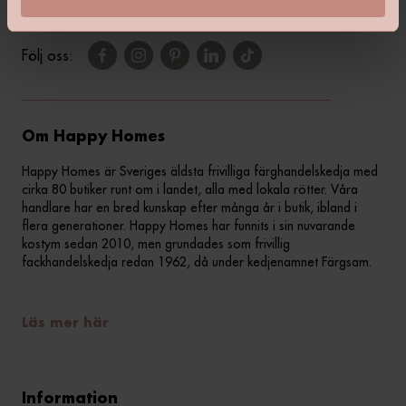
Följ oss:
Om Happy Homes
Happy Homes är Sveriges äldsta frivilliga färghandelskedja med
cirka 80 butiker runt om i landet, alla med lokala rötter. Våra
handlare har en bred kunskap efter många år i butik, ibland i
flera generationer. Happy Homes har funnits i sin nuvarande
kostym sedan 2010, men grundades som frivillig
fackhandelskedja redan 1962, då under kedjenamnet Färgsam.
Läs mer här
Information