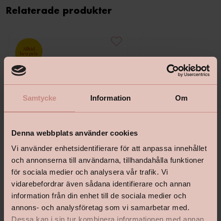
Relaterade produkter
Samtycke
Information
Om
Denna webbplats använder cookies
Vi använder enhetsidentifierare för att anpassa innehållet
och annonserna till användarna, tillhandahålla funktioner
för sociala medier och analysera vår trafik. Vi
vidarebefordrar även sådana identifierare och annan
Bostik Hernia Non Wovenlim
Tapetlinjal Masonite 15
information från din enhet till de sociala medier och
annons- och analysföretag som vi samarbetar med.
Dessa kan i sin tur kombinera informationen med annan