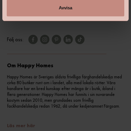
Avvisa
Kontakta din butik
Följ oss:
Om Happy Homes
Happy Homes är Sveriges äldsta frivilliga färghandelskedja med
cirka 80 butiker runt om i landet, alla med lokala rötter. Våra
handlare har en bred kunskap efter många år i butik, ibland i
flera generationer. Happy Homes har funnits i sin nuvarande
kostym sedan 2010, men grundades som frivillig
fackhandelskedja redan 1962, då under kedjenamnet Färgsam.
Läs mer här