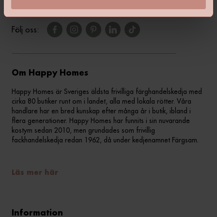
Följ oss:
Om Happy Homes
Happy Homes är Sveriges äldsta frivilliga färghandelskedja med
cirka 80 butiker runt om i landet, alla med lokala rötter. Våra
handlare har en bred kunskap efter många år i butik, ibland i
flera generationer. Happy Homes har funnits i sin nuvarande
kostym sedan 2010, men grundades som frivillig
fackhandelskedja redan 1962, då under kedjenamnet Färgsam.
Läs mer här
Information