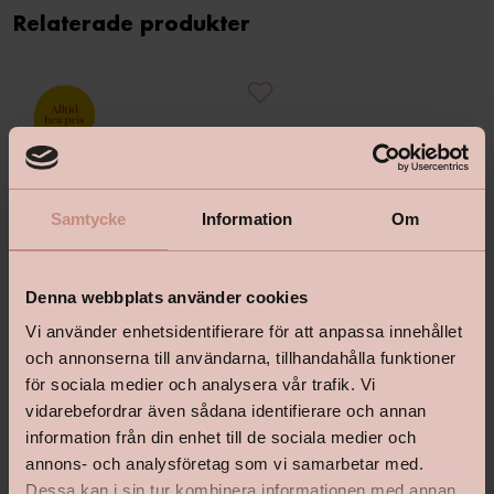
Relaterade produkter
Samtycke
Information
Om
Denna webbplats använder cookies
Vi använder enhetsidentifierare för att anpassa innehållet
och annonserna till användarna, tillhandahålla funktioner
för sociala medier och analysera vår trafik. Vi
vidarebefordrar även sådana identifierare och annan
Bostik Hernia Non Wovenlim
Tapetlinjal Masonite 15
information från din enhet till de sociala medier och
annons- och analysföretag som vi samarbetar med.
Dessa kan i sin tur kombinera informationen med annan