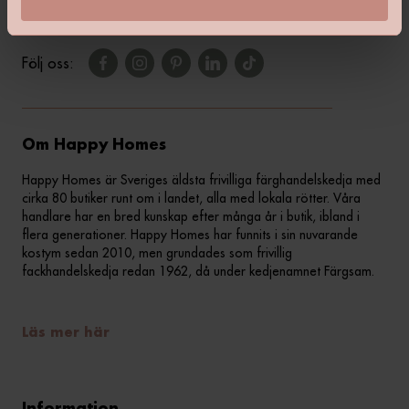
Följ oss:
Om Happy Homes
Happy Homes är Sveriges äldsta frivilliga färghandelskedja med
cirka 80 butiker runt om i landet, alla med lokala rötter. Våra
handlare har en bred kunskap efter många år i butik, ibland i
flera generationer. Happy Homes har funnits i sin nuvarande
kostym sedan 2010, men grundades som frivillig
fackhandelskedja redan 1962, då under kedjenamnet Färgsam.
Läs mer här