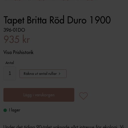
Tapet Britta Röd Duro 1900
396-01DO
935 kr
Visa Prishistorik
Antal
Räkna ut antal rullar
Lägg i varukorgen
I lager
Under det tidiga 90-talet vaknade vårt intresse för ekologi. Vi 