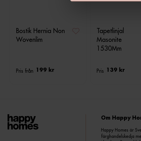
v
a
l
Bostik Hernia Non
Tapetlinjal
Wovenlim
Masonite
1530Mm
Pris från
199 kr
Pris
139 kr
Om Happy Ho
Happy Homes är Sveri
färghandelskedja me