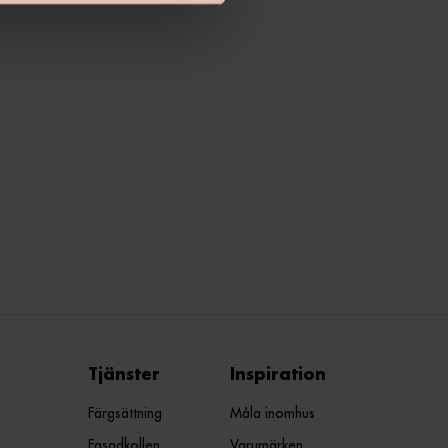
Tjänster
Inspiration
Färgsättning
Måla inomhus
Fasadkollen
Varumärken