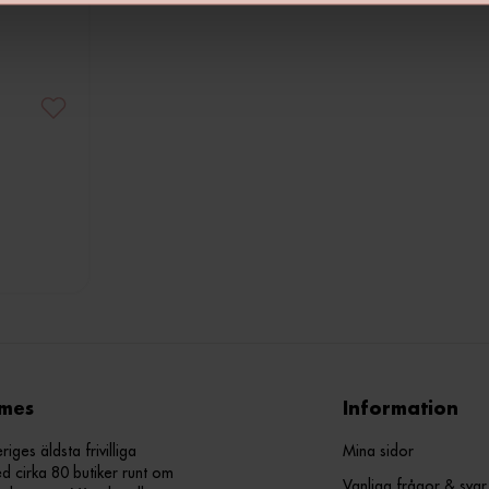
mes
Information
ges äldsta frivilliga
Mina sidor
d cirka 80 butiker runt om
Vanliga frågor & svar