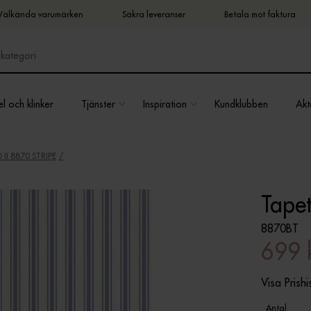
Välkända varumärken
Säkra leveranser
Betala mot faktura
l och klinker
Tjänster
Inspiration
Kundklubben
Aktu
II 8870 STRIPE
Tapet
8870BT
699 
Visa Prishi
Antal