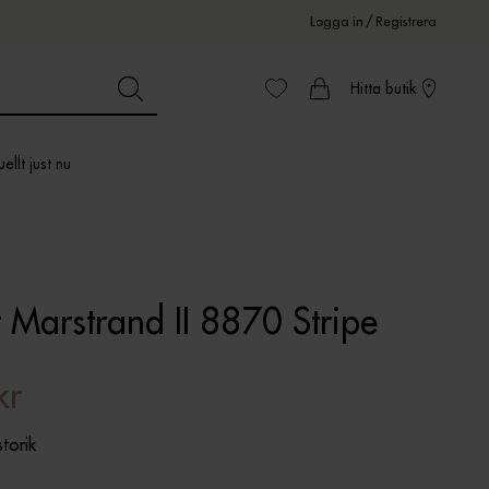
Logga in
/
Registrera
Hitta butik
ellt just nu
 Marstrand II 8870 Stripe
kr
storik