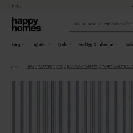
Proffs
Färg
Tapeter
Golv
Verktyg & Tillbehör
Kake
HEM
TAPETER
STIL
RANDIGA TAPETER
TAPET MARSTRAND 