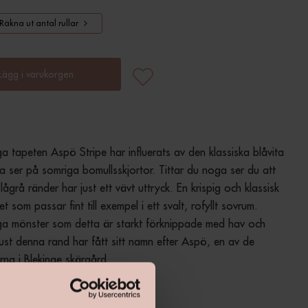
Räkna ut antal rullar
Lägg i varukorgen
a tapeten Aspö Stripe har influerats av den klassiska blåvita 
ta ser på somriga bomullsskjortor. Tittar du noga ser du att 
ågrå ränder har just ett vävt uttryck. En krispig och klassisk 
t som passar fint till exempel i ett svalt, rofyllt sovrum. 
a mönster som detta är starkt förknippade med hav och 
just denna rand har fått sitt namn efter Aspö, en av de 
rna i Blekinge skärgård.