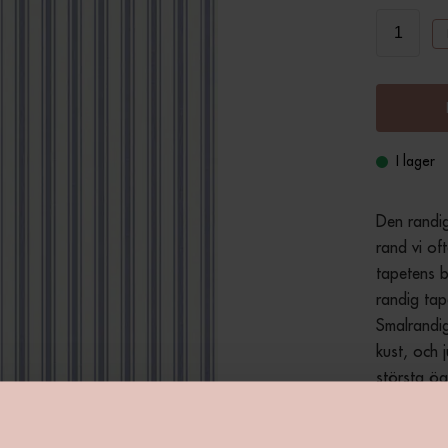
I lager
Den randig
rand vi of
tapetens bl
randig tape
Smalrandig
kust, och 
största öa