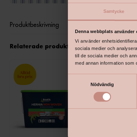
Samtycke
Produktbeskrivning
Denna webbplats använder 
Vi använder enhetsidentifierar
Relaterade produkter
sociala medier och analysera 
till de sociala medier och a
med annan information som du 
S
Nödvändig
a
m
t
y
c
k
e
s