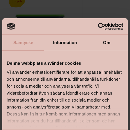
Samtycke
Information
Om
Denna webbplats använder cookies
Vi använder enhetsidentifierare för att anpassa innehållet
och annonserna till användarna, tillhandahålla funktioner
Bostik Hernia Non Wovenlim
Tapetlinjal Masonite 15
för sociala medier och analysera vår trafik. Vi
vidarebefordrar även sådana identifierare och annan
information från din enhet till de sociala medier och
annons- och analysföretag som vi samarbetar med.
Dessa kan i sin tur kombinera informationen med annan
Pris från
Pris
information som du har tillhandahållit eller som de har
199 kr
139 kr
samlat in när du har använt deras tjänster.