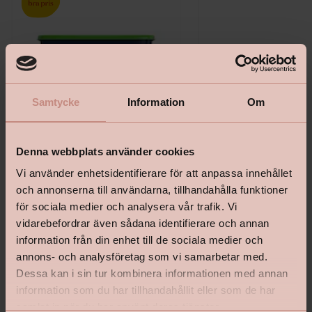
Samtycke
Information
Om
Denna webbplats använder cookies
Vi använder enhetsidentifierare för att anpassa innehållet
och annonserna till användarna, tillhandahålla funktioner
Bostik Hernia Non Wovenlim
Tapetlinjal Masonite 15
för sociala medier och analysera vår trafik. Vi
vidarebefordrar även sådana identifierare och annan
information från din enhet till de sociala medier och
annons- och analysföretag som vi samarbetar med.
Dessa kan i sin tur kombinera informationen med annan
Pris från
Pris
information som du har tillhandahållit eller som de har
199 kr
139 kr
samlat in när du har använt deras tjänster.