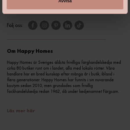
Avvisa
Följ oss:
Om Happy Homes
Happy Homes är Sveriges äldsta frivilliga färghandelskedja med
cirka 80 butiker runt om i landet, alla med lokala rötter. Våra
handlare har en bred kunskap efter många år i butik, ibland i
flera generationer. Happy Homes har funnits i sin nuvarande
kostym sedan 2010, men grundades som frivillig
fackhandelskedja redan 1962, då under kedjenamnet Färgsam.
Läs mer här