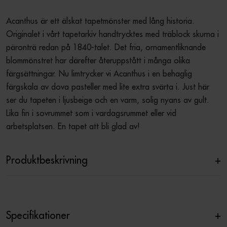
Acanthus är ett älskat tapetmönster med lång historia. 
Originalet i vårt tapetarkiv handtrycktes med träblock skurna i 
päronträ redan på 1840-talet. Det fria, ornamentliknande 
blommönstret har därefter återuppstått i många olika 
färgsättningar. Nu limtrycker vi Acanthus i en behaglig 
färgskala av dova pasteller med lite extra svärta i. Just här 
ser du tapeten i ljusbeige och en varm, solig nyans av gult. 
Lika fin i sovrummet som i vardagsrummet eller vid 
arbetsplatsen. En tapet att bli glad av!
Produktbeskrivning
+
Specifikationer
+