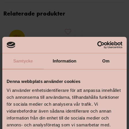
Relaterade produkter
Samtycke
Information
Om
Denna webbplats använder cookies
Vi använder enhetsidentifierare för att anpassa innehållet
och annonserna till användarna, tillhandahålla funktioner
för sociala medier och analysera vår trafik. Vi
vidarebefordrar även sådana identifierare och annan
Bostik Hernia Non Wovenlim
Tapetlinjal Masonite 15
information från din enhet till de sociala medier och
annons- och analysföretag som vi samarbetar med.