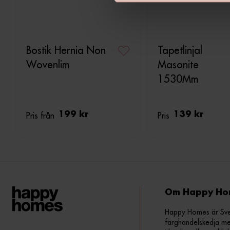
v
a
l
Bostik Hernia Non
Tapetlinjal
Wovenlim
Masonite
1530Mm
Pris från
199 kr
Pris
139 kr
Om Happy Ho
Happy Homes är Sveri
färghandelskedja me