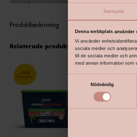
Samtycke
Produktbeskrivning
Denna webbplats använder 
Vi använder enhetsidentifierar
Relaterade produkter
sociala medier och analysera 
till de sociala medier och a
med annan information som du 
S
Nödvändig
a
m
t
y
c
k
e
s