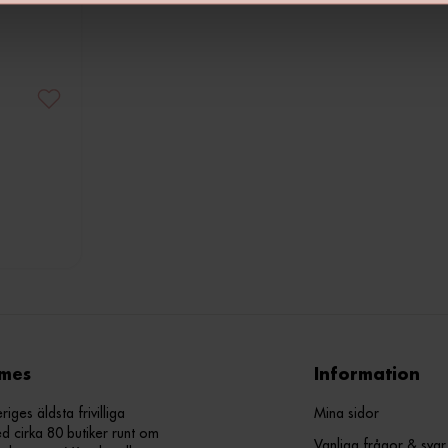
mes
Information
ges äldsta frivilliga
Mina sidor
d cirka 80 butiker runt om
Vanliga frågor & svar