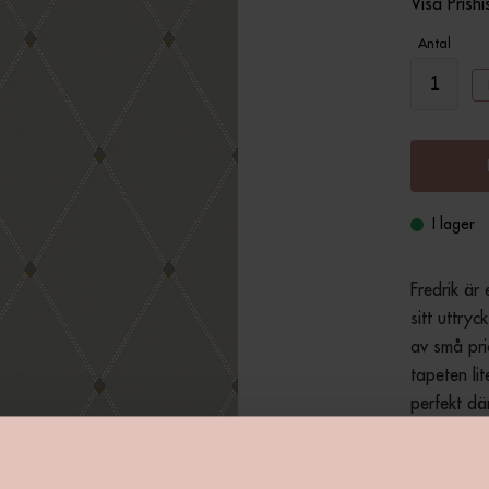
Visa Prishi
Antal
I lager
Fredrik är 
sitt uttry
av små pric
tapeten lit
perfekt dä
i cremevit
färgställn
alla vägga