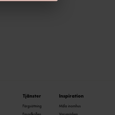
Tjänster
Inspiration
Färgsättning
Måla inomhus
Fasadkollen
Varumärken