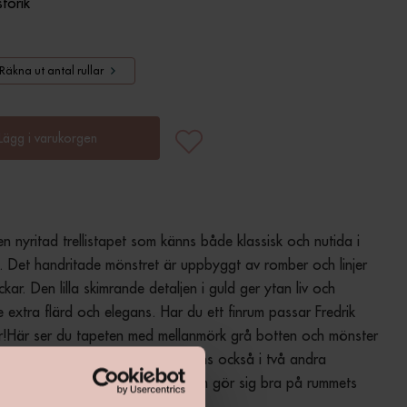
storik
Räkna ut antal rullar
Lägg i varukorgen
en nyritad trellistapet som känns både klassisk och nutida i 
ck. Det handritade mönstret är uppbyggt av romber och linjer 
kar. Den lilla skimrande detaljen i guld ger ytan liv och 
e extra flärd och elegans. Har du ett finrum passar Fredrik 
r!Här ser du tapeten med mellanmörk grå botten och mönster 
t, mörkare grått och guld. Den finns också i två andra 
ingar. En lugn, dekorativ tapet som gör sig bra på rummets 
r.