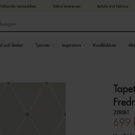
Välkända varumärken
Säkra leveranser
Betala mot faktura
l och klinker
Tjänster
Inspiration
Kundklubben
Aktu
Tapet
Fredr
3280BT
699 