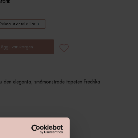
storik
Räkna ut antal rullar
Lägg i varukorgen
du den eleganta, småmönstrade tapeten Fredrika