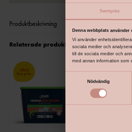
Samtycke
Produktbeskrivning
Denna webbplats använder 
Vi använder enhetsidentifierar
Relaterade produkter
sociala medier och analysera 
till de sociala medier och a
med annan information som du 
S
Nödvändig
a
m
t
y
c
k
e
s