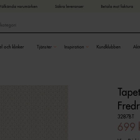
Välkända varumärken
Säkra leveranser
Betala mot faktura
l och klinker
Tjänster
Inspiration
Kundklubben
Aktu
Tapet
Fredr
3287BT
699 