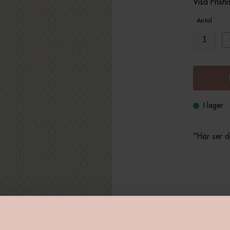
Visa Prishi
Antal
I lager
"Här ser 