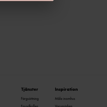
Tjänster
Inspiration
Färgsättning
Måla inomhus
Fasadkollen
Varumärken