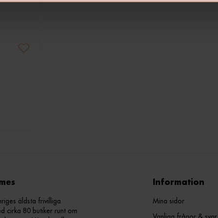
mes
Information
ges äldsta frivilliga
Mina sidor
d cirka 80 butiker runt om
Vanliga frågor & svar