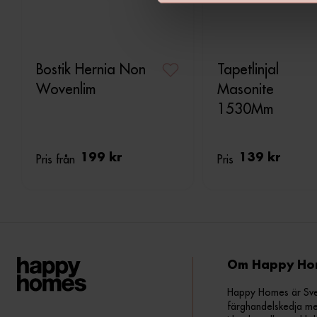
v
a
l
Bostik Hernia Non
Tapetlinjal
Wovenlim
Masonite
1530Mm
Pris från
199 kr
Pris
139 kr
Om Happy Ho
Happy Homes är Sveri
färghandelskedja me