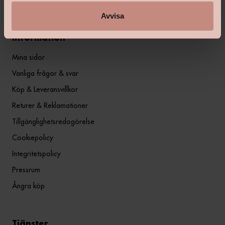
Avvisa
Information
Mina sidor
Vanliga frågor & svar
Köp & Leveransvillkor
Returer & Reklamationer
Tillgänglighetsredogörelse
Cookiepolicy
Integritetspolicy
Pressrum
Ångra köp
Tjänster