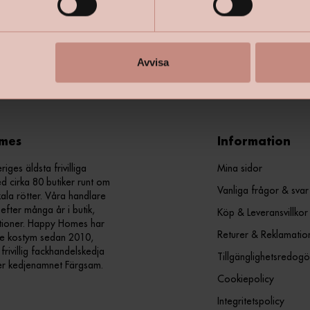
+
Specifik
Avvisa
mes
Information
ges äldsta frivilliga
Mina sidor
d cirka 80 butiker runt om
Vanliga frågor & svar
kala rötter. Våra handlare
efter många år i butik,
Köp & Leveransvillkor
ationer. Happy Homes har
Returer & Reklamatio
nde kostym sedan 2010,
ivillig fackhandelskedja
Tillgänglighetsredogö
er kedjenamnet Färgsam.
Cookiepolicy
Integritetspolicy