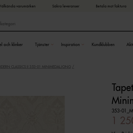
Välkända varumärken
Säkra leveranser
Betala mot faktura
l och klinker
Tjänster
Inspiration
Kundklubben
Aktu
DERN CLASSICS II 353-01 MINIMEDALJONG
Tapet
Mini
353-01_
1 25