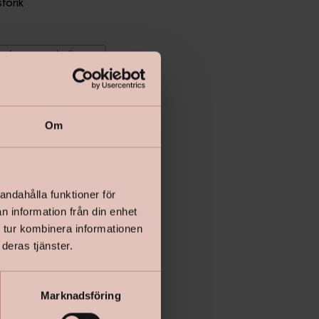
storik
Räkna ut antal rullar
Lägg i varukorgen
Om
andahålla funktioner för
n information från din enhet
 tur kombinera informationen
deras tjänster.
Marknadsföring