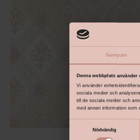
Samtycke
Denna webbplats använder 
Vi använder enhetsidentifierar
sociala medier och analysera 
till de sociala medier och a
med annan information som du 
S
Nödvändig
a
m