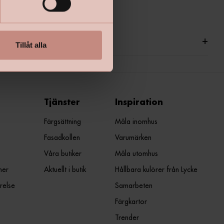
ationer
+
Tillåt alla
Tjänster
Inspiration
Färgsättning
Måla inomhus
Fasadkollen
Varumärken
Våra butiker
Måla utomhus
ner
Aktuellt i butik
Hållbara kulörer från Lycke
relse
Samarbeten
Färgkartor
Trender