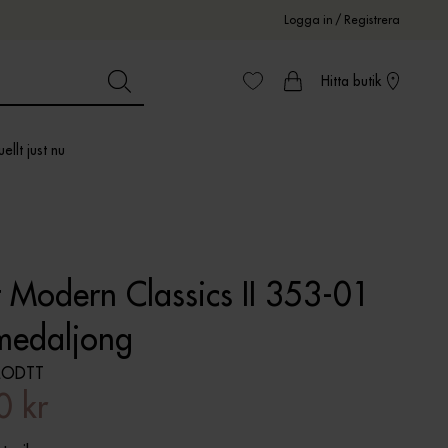
Logga in
/
Registrera
Hitta butik
ellt just nu
 Modern Classics II 353-01
medaljong
MODTT
0 kr