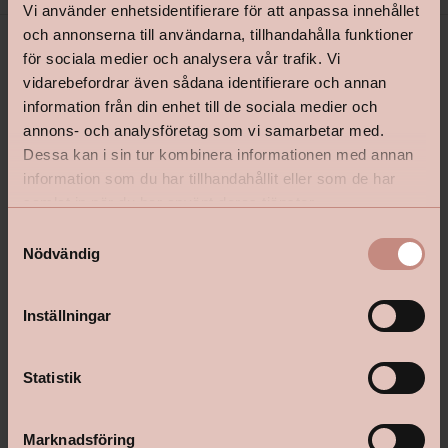
Vi använder enhetsidentifierare för att anpassa innehållet
och annonserna till användarna, tillhandahålla funktioner
för sociala medier och analysera vår trafik. Vi
vidarebefordrar även sådana identifierare och annan
information från din enhet till de sociala medier och
annons- och analysföretag som vi samarbetar med.
Dessa kan i sin tur kombinera informationen med annan
information som du har tillhandahållit eller som de har
shop@happyhomes.se
samlat in när du har använt deras tjänster.
S
Vanliga frågor & svar
Nödvändig
a
Kontakta din butik
m
t
Inställningar
y
c
Följ oss:
k
Statistik
e
s
Marknadsföring