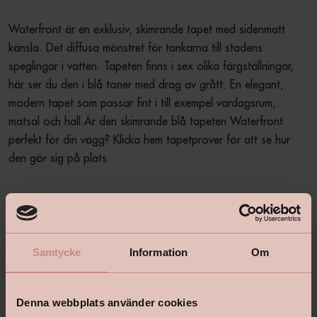
Waterfront är en exklusiv, skimrande tapet med sidenmatt 
känsla. Det diffusa mönstret för tankarna till stadens 
speglingar i vatten. Tapeten finns i sex olika färgställningar, 
här ser du den i blå toner med drag av grått. En elegant, 
modern tapet som passar fint i till exempel vardagsrum, 
matsal och hall.Är den skimrande blå tapeten Waterfront 
perfekt för din vägg? Klicka hem tapetprover för att se hur 
den gör sig på plats.
Produktbeskrivning
+
Samtycke
Information
Om
Specifikationer
+
Denna webbplats använder cookies