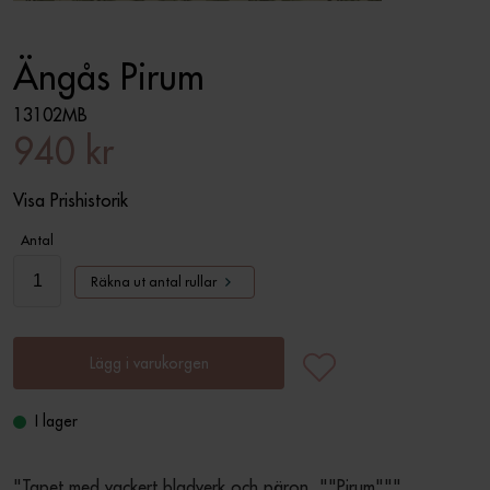
Ängås Pirum
13102MB
940 kr
Visa Prishistorik
Antal
Räkna ut antal rullar
Lägg i varukorgen
I lager
"Tapet med vackert bladverk och päron  ""Pirum"""