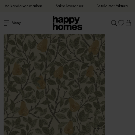
Välkända varumärken
Säkra leveranser
Betala mot faktura
Meny