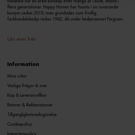
handlare har en bred kunskap efter många år i butik, ibland i
flera generationer. Happy Homes har funnits i sin nuvarande
kostym sedan 2010, men grundades som frivillig
fackhandelskedja redan 1962, då under kedjenamnet Färgsam.
Läs mer här
Information
Mina sidor
Vanliga frågor & svar
Köp & Leveransvillkor
Returer & Reklamationer
Tillgänglighetsredogörelse
Cookiepolicy
Integritetspolicy