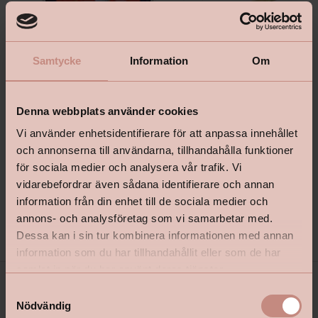
Samtycke
Information
Om
Bostik Hernia Non Wovenlim
Tapetlinjal Masonite 15
Denna webbplats använder cookies
Vi använder enhetsidentifierare för att anpassa innehållet
och annonserna till användarna, tillhandahålla funktioner
för sociala medier och analysera vår trafik. Vi
vidarebefordrar även sådana identifierare och annan
information från din enhet till de sociala medier och
Pris från
Pris
199 kr
139 kr
annons- och analysföretag som vi samarbetar med.
Dessa kan i sin tur kombinera informationen med annan
information som du har tillhandahållit eller som de har
samlat in när du har använt deras tjänster.
S
Nödvändig
a