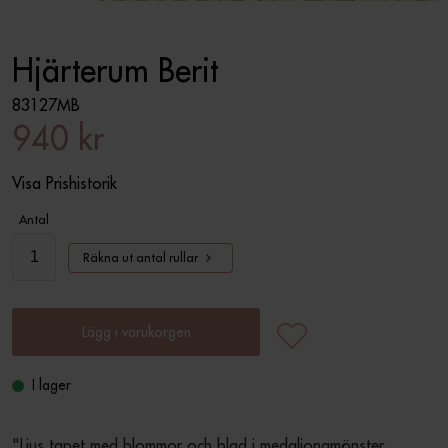
Hjärterum Berit
83127MB
940 kr
Visa Prishistorik
Antal
Räkna ut antal rullar
Lägg i varukorgen
I lager
"Ljus tapet med blommor och blad i medaljongmönster  