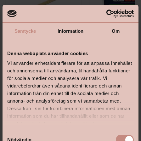
Samtycke
Information
Om
Denna webbplats använder cookies
Tapetlinjal Masonite 1530Mm
Bostik Hernia Non Wovenl
Vi använder enhetsidentifierare för att anpassa innehållet
och annonserna till användarna, tillhandahålla funktioner
för sociala medier och analysera vår trafik. Vi
vidarebefordrar även sådana identifierare och annan
information från din enhet till de sociala medier och
Pris
Pris från
annons- och analysföretag som vi samarbetar med.
139 kr
199 kr
Dessa kan i sin tur kombinera informationen med annan
information som du har tillhandahållit eller som de har
samlat in när du har använt deras tjänster.
S
Nödvändig
a