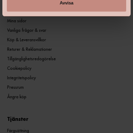
Avvisa
Information
Mina sidor
Vanliga frågor & svar
Köp & Leveransvillkor
Returer & Reklamationer
Tillgänglighetsredogörelse
Cookiepolicy
Integritetspolicy
Pressrum
Ångra köp
Tjänster
Färgsättning