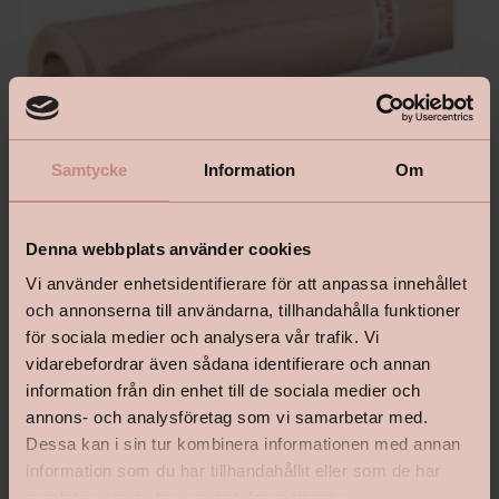
Samtycke
Information
Om
Denna webbplats använder cookies
Vi använder enhetsidentifierare för att anpassa innehållet
och annonserna till användarna, tillhandahålla funktioner
GOLVSKYDDSPAPP
för sociala medier och analysera vår trafik. Vi
125 gram, 75 cm X 48 m
vidarebefordrar även sådana identifierare och annan
information från din enhet till de sociala medier och
annons- och analysföretag som vi samarbetar med.
Dessa kan i sin tur kombinera informationen med annan
information som du har tillhandahållit eller som de har
Pris
149 kr
samlat in när du har använt deras tjänster.