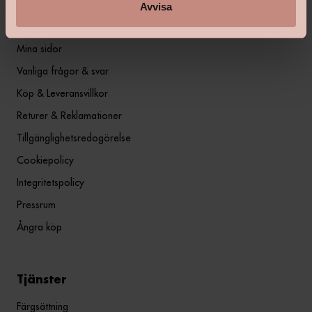
Avvisa
Information
Mina sidor
Vanliga frågor & svar
Köp & Leveransvillkor
Returer & Reklamationer
Tillgänglighetsredogörelse
Cookiepolicy
Integritetspolicy
Pressrum
Ångra köp
Tjänster
Färgsättning