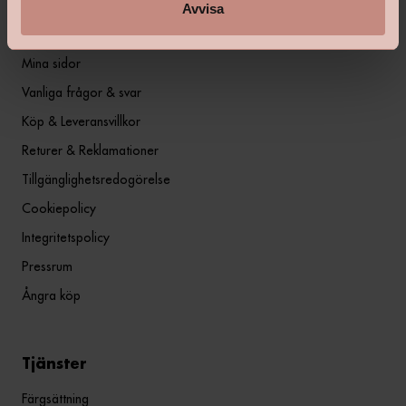
Avvisa
Information
Mina sidor
Vanliga frågor & svar
Köp & Leveransvillkor
Returer & Reklamationer
Tillgänglighetsredogörelse
Cookiepolicy
Integritetspolicy
Pressrum
Ångra köp
Tjänster
Färgsättning