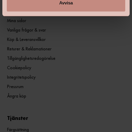
Avvisa
Information
Mina sidor
Vanliga frågor & svar
Köp & Leveransvillkor
Returer & Reklamationer
Tillgänglighetsredogörelse
Cookiepolicy
Integritetspolicy
Pressrum
Ångra köp
Tjänster
Färgsättning