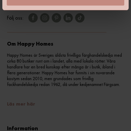
Följ oss:
Om Happy Homes
Happy Homes är Sveriges äldsta frivilliga färghandelskedja med
cirka 80 butiker runt om i landet, alla med lokala rötter. Våra
handlare har en bred kunskap efter många år i butik, ibland i
flera generationer. Happy Homes har funnits i sin nuvarande
kostym sedan 2010, men grundades som frivillig
fackhandelskedja redan 1962, då under kedjenamnet Färgsam.
Läs mer här
Information