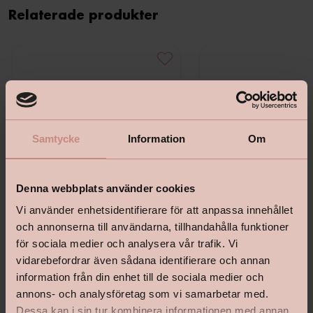
Relaterade produkter
Samtycke
Information
Om
Denna webbplats använder cookies
Vi använder enhetsidentifierare för att anpassa innehållet
och annonserna till användarna, tillhandahålla funktioner
för sociala medier och analysera vår trafik. Vi
vidarebefordrar även sådana identifierare och annan
Pensel Fasad Vinklad Elite 75Mm
Pensel Fasad Vinklad Eli
information från din enhet till de sociala medier och
annons- och analysföretag som vi samarbetar med.
Dessa kan i sin tur kombinera informationen med annan