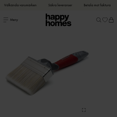
Välkända varumärken
Säkra leveranser
Betala mot faktura
Meny