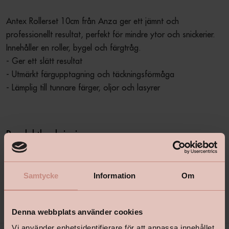
Antex Rollerset 10cm från Anza ger ett jämnt och 
professionellt resultat, perfekt för mindre ytor och snickerier. 
Innehåller en roller, bygel och färgtråg.

- Ger ett slätt resultat

- Utmärkt färgupptagning och täckningsförmåga

- Lämplig till tunnare färger, oljor och lasyrer

Produktbeskrivning
+
Samtycke
Information
Om
Specifikationer
+
Denna webbplats använder cookies
Vi använder enhetsidentifierare för att anpassa innehållet