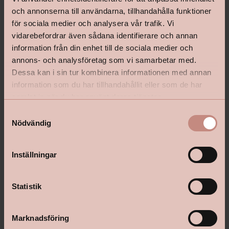
och annonserna till användarna, tillhandahålla funktioner
för sociala medier och analysera vår trafik. Vi
vidarebefordrar även sådana identifierare och annan
information från din enhet till de sociala medier och
annons- och analysföretag som vi samarbetar med.
Dessa kan i sin tur kombinera informationen med annan
information som du har tillhandahållit eller som de har
shop@happyhomes.se
samlat in när du har använt deras tjänster.
Vanliga frågor & svar
S
Nödvändig
a
Kontakta din butik
m
t
Inställningar
y
c
Följ oss:
k
Statistik
e
s
Marknadsföring
v
Om Happy Homes