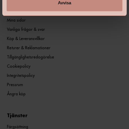
Avvisa
Information
Mina sidor
Vanliga frågor & svar
Köp & Leveransvillkor
Returer & Reklamationer
Tillgänglighetsredogörelse
Cookiepolicy
Integritetspolicy
Pressrum
Ångra köp
Tjänster
Färgsättning