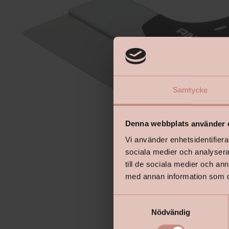
Samtycke
Denna webbplats använder 
Vi använder enhetsidentifierar
sociala medier och analysera 
till de sociala medier och a
med annan information som du 
S
Nödvändig
a
m