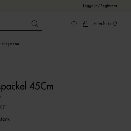
Logga in
/
Registrera
Hitta butik
ellt just nu
spackel 45Cm
N
kr
storik