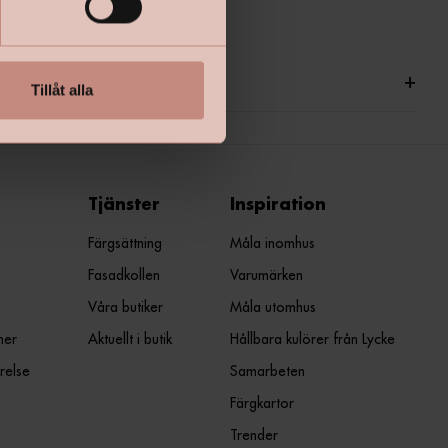
ationer
+
Tillåt alla
Tjänster
Inspiration
Färgsättning
Måla inomhus
Fasadkollen
Varumärken
Våra butiker
Måla utomhus
ner
Aktuellt i butik
Hållbara kulörer från Lycke
relse
Samarbeten
Färgkartor
Trender