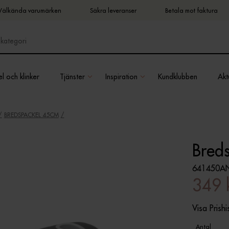
Välkända varumärken
Säkra leveranser
Betala mot faktura
l och klinker
Tjänster
Inspiration
Kundklubben
Aktu
BREDSPACKEL 45CM
Bred
641450A
349 
Visa Prishi
Antal