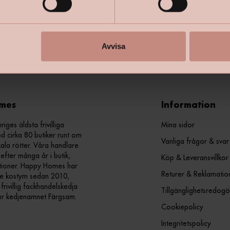
+
Specifik
Avvisa
mes
Information
ges äldsta frivilliga
Mina sidor
d cirka 80 butiker runt om
Vanliga frågor & svar
kala rötter. Våra handlare
efter många år i butik,
Köp & Leveransvillkor
ationer. Happy Homes har
Returer & Reklamatio
nde kostym sedan 2010,
ivillig fackhandelskedja
Tillgänglighetsredogö
er kedjenamnet Färgsam.
Cookiepolicy
Integritetspolicy