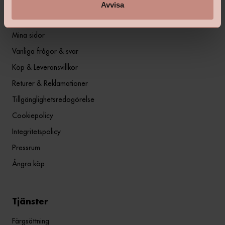
Avvisa
Information
Mina sidor
Vanliga frågor & svar
Köp & Leveransvillkor
Returer & Reklamationer
Tillgänglighetsredogörelse
Cookiepolicy
Integritetspolicy
Pressrum
Ångra köp
Tjänster
Färgsättning