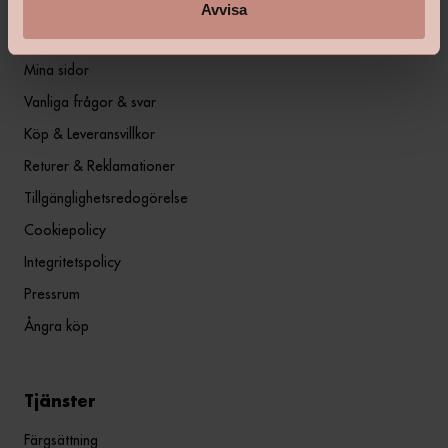
Avvisa
Information
Mina sidor
Vanliga frågor & svar
Köp & Leveransvillkor
Returer & Reklamationer
Tillgänglighetsredogörelse
Cookiepolicy
Integritetspolicy
Pressrum
Ångra köp
Tjänster
Färgsättning