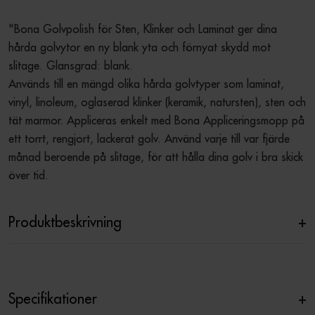
"Bona Golvpolish för Sten, Klinker och Laminat ger dina 
hårda golvytor en ny blank yta och förnyat skydd mot 
slitage. Glansgrad: blank. 

Används till en mängd olika hårda golvtyper som laminat, 
vinyl, linoleum, oglaserad klinker (keramik, natursten), sten och 
tät marmor. Appliceras enkelt med Bona Appliceringsmopp på 
ett torrt, rengjort, lackerat golv. Använd varje till var fjärde 
månad beroende på slitage, för att hålla dina golv i bra skick 
över tid. 
Produktbeskrivning
+
Specifikationer
+