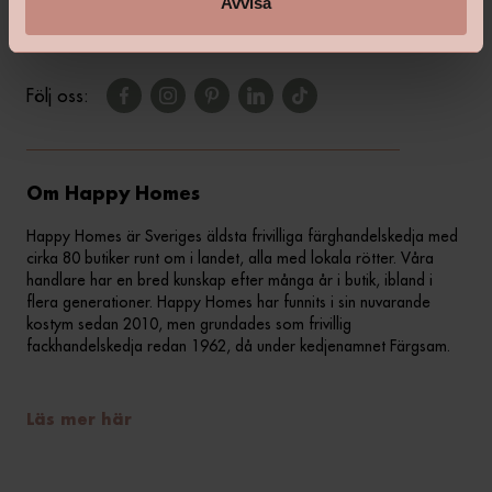
Avvisa
Följ oss:
Om Happy Homes
Happy Homes är Sveriges äldsta frivilliga färghandelskedja med
cirka 80 butiker runt om i landet, alla med lokala rötter. Våra
handlare har en bred kunskap efter många år i butik, ibland i
flera generationer. Happy Homes har funnits i sin nuvarande
kostym sedan 2010, men grundades som frivillig
fackhandelskedja redan 1962, då under kedjenamnet Färgsam.
Läs mer här