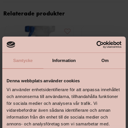
Relaterade produkter
Samtycke
Information
Om
Denna webbplats använder cookies
Vi använder enhetsidentifierare för att anpassa innehållet
och annonserna till användarna, tillhandahålla funktioner
för sociala medier och analysera vår trafik. Vi
vidarebefordrar även sådana identifierare och annan
Bona Rengöringsmedel För Hårda
Bona Premium Spray Mop 
information från din enhet till de sociala medier och
Golv, 1L
Golv
annons- och analysföretag som vi samarbetar med.