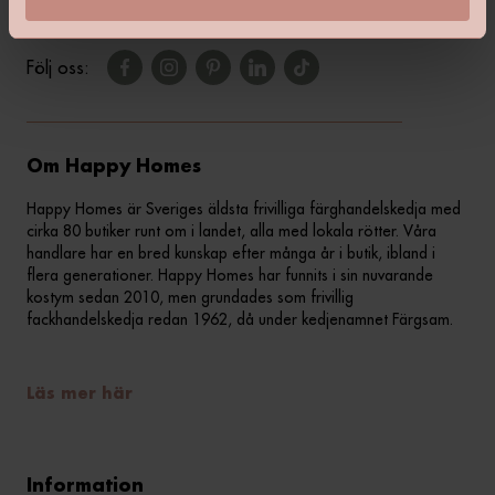
Följ oss:
Om Happy Homes
Happy Homes är Sveriges äldsta frivilliga färghandelskedja med
cirka 80 butiker runt om i landet, alla med lokala rötter. Våra
handlare har en bred kunskap efter många år i butik, ibland i
flera generationer. Happy Homes har funnits i sin nuvarande
kostym sedan 2010, men grundades som frivillig
fackhandelskedja redan 1962, då under kedjenamnet Färgsam.
Läs mer här
Information