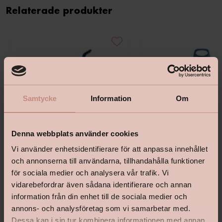
Relaterade produkter
Samtycke
Information
Om
Denna webbplats använder cookies
Vi använder enhetsidentifierare för att anpassa innehållet
och annonserna till användarna, tillhandahålla funktioner
för sociala medier och analysera vår trafik. Vi
vidarebefordrar även sådana identifierare och annan
Bona Premium Spray Mop För
Bona Rengöringsmedel Fö
information från din enhet till de sociala medier och
Trägolv
Trägolv, 850 Ml
annons- och analysföretag som vi samarbetar med.
Dessa kan i sin tur kombinera informationen med annan