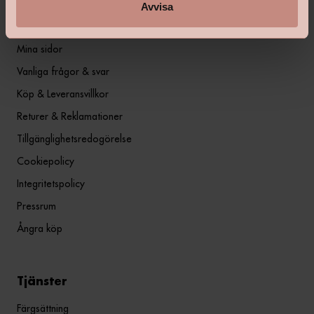
Avvisa
Information
Mina sidor
Vanliga frågor & svar
Köp & Leveransvillkor
Returer & Reklamationer
Tillgänglighetsredogörelse
Cookiepolicy
Integritetspolicy
Pressrum
Ångra köp
Tjänster
Färgsättning