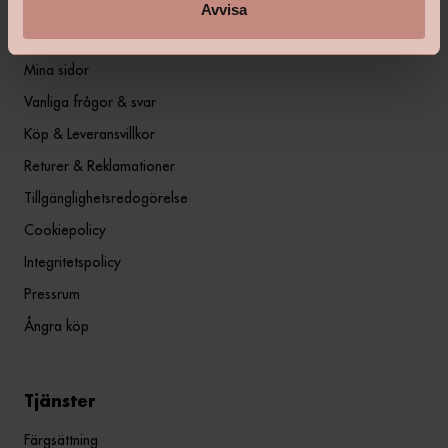
Avvisa
Information
Mina sidor
Vanliga frågor & svar
Köp & Leveransvillkor
Returer & Reklamationer
Tillgänglighetsredogörelse
Cookiepolicy
Integritetspolicy
Pressrum
Ångra köp
Tjänster
Färgsättning